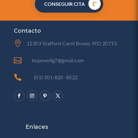
CONSEGUIR CITA
Contacto

12303 Stafford Carril Bowie, MD 20715.

hopewellg7@gmail.com

(01) 301-820 -8522
Enlaces