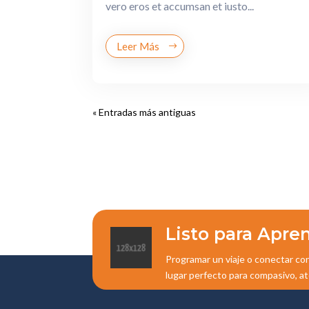
vero eros et accumsan et iusto...
Leer Más
« Entradas más antiguas
Listo para Apre
Programar un viaje o conectar co
lugar perfecto para compasivo, at