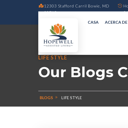
12303 Stafford Carril Bowie, MD
Ho
20715.
9.
CASA
ACERCA D
LIFE STYLE
Our Blogs 
LIFE STYLE
BLOGS