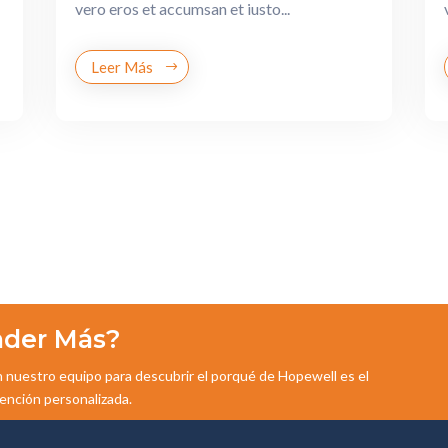
vero eros et accumsan et iusto...
Leer Más
nder Más?
n nuestro equipo para descubrir el porqué de Hopewell es el
ención personalizada.