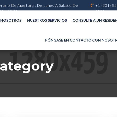
rario De Apertura : De Lunes A Sábado De
+1 (301) 82
00 - 18.00
8522
E NOSOTROS
NUESTROS SERVICIOS
CONSULTE A UN RESIDE
PÓNGASE EN CONTACTO CON NOSOT
Category