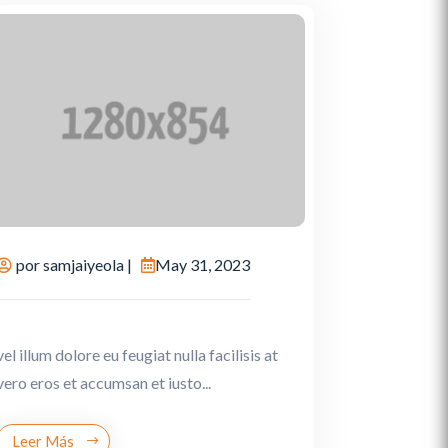
por
samjaiyeola
|
May 31, 2023
vel illum dolore eu feugiat nulla facilisis at
vero eros et accumsan et iusto...
Leer Más