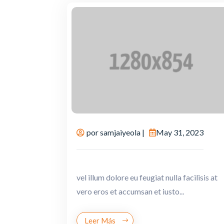
por
samjaiyeola
|
May 31, 2023
vel illum dolore eu feugiat nulla facilisis at
vero eros et accumsan et iusto...
Leer Más