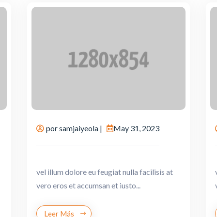
por
samjaiyeola
|
May 31, 2023
vel illum dolore eu feugiat nulla facilisis at
vero eros et accumsan et iusto...
Leer Más