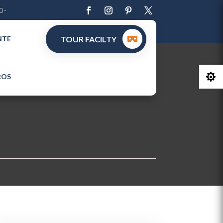
0-
NTE
TOUR FACILTY

ROS